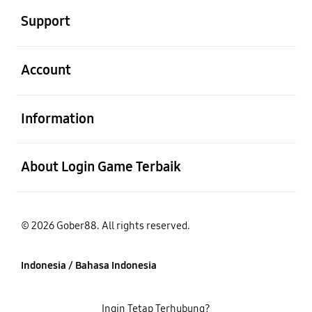
Support
Buka
Account
Buka
Information
Buka
About Login Game Terbaik
© 2026 Gober88. All rights reserved.
Indonesia / Bahasa Indonesia
Ingin Tetap Terhubung?