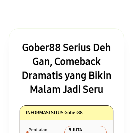
Gober88 Serius Deh
Gan, Comeback
Dramatis yang Bikin
Malam Jadi Seru
INFORMASI SITUS Gober88
Penilaian
5 JUTA