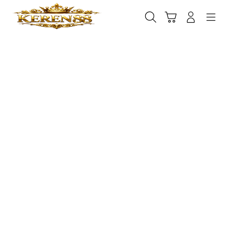
Skip
to
Cari
Troli
Login
Navigation
content