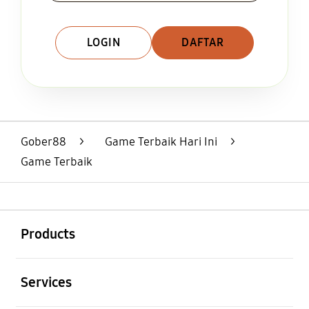
LOGIN
DAFTAR
Layer Popup Close
Gober88
>
Game Terbaik Hari Ini
>
Game Terbaik
Buka
Footer Navigation
Products
Buka
Services
Buka