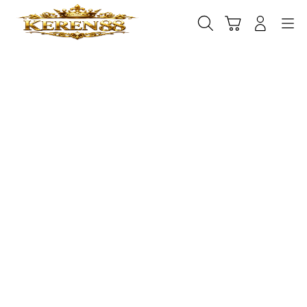
Skip
to
Cari
Troli
Login
Navigation
content