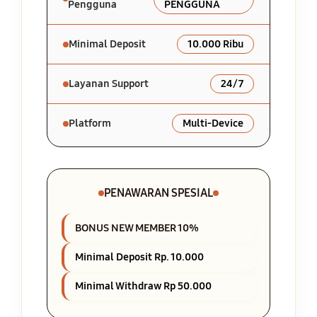
Pengguna
PENGGUNA
Minimal Deposit
10.000 Ribu
Layanan Support
24/7
Platform
Multi-Device
PENAWARAN SPESIAL
BONUS NEW MEMBER 10%
Minimal Deposit Rp. 10.000
Minimal Withdraw Rp 50.000