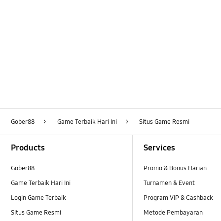
Layer Popup Close
Gober88
>
Game Terbaik Hari Ini
>
Situs Game Resmi
Footer Navigation
Products
Services
Gober88
Promo & Bonus Harian
Game Terbaik Hari Ini
Turnamen & Event
Login Game Terbaik
Program VIP & Cashback
Situs Game Resmi
Metode Pembayaran