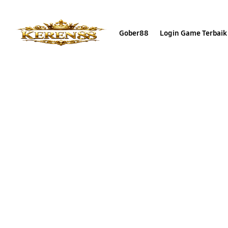
Skip
to
content
Gober88
Login Game Terbaik