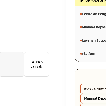
INFORMASI SIT
Penilaian Pen
Minimal Depos
Layanan Suppo
Platform
+4 lebih
banyak
BONUS NEW 
Minimal Depos