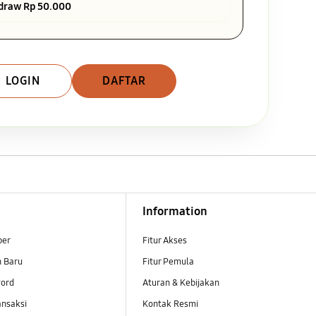
draw Rp 50.000
LOGIN
DAFTAR
Information
ber
Fitur Akses
n Baru
Fitur Pemula
ord
Aturan & Kebijakan
ansaksi
Kontak Resmi