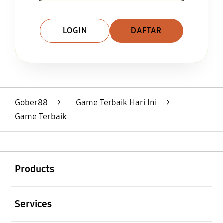
LOGIN
DAFTAR
Layer Popup Close
Gober88
>
Game Terbaik Hari Ini
>
Game Terbaik
Buka
Footer Navigation
Products
Buka
Services
Buka