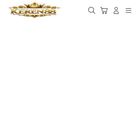
Skip
to
Cari
Troli
Login
Navigation
content