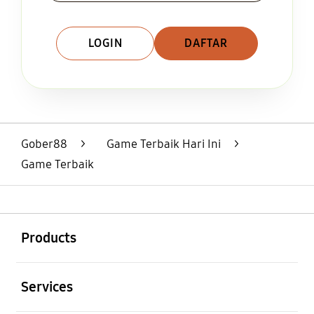
LOGIN
DAFTAR
Layer Popup Close
Gober88
>
Game Terbaik Hari Ini
>
Game Terbaik
Buka
Footer Navigation
Products
Buka
Services
Buka