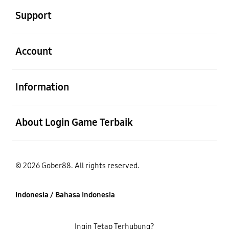
Support
Buka
Account
Buka
Information
Buka
About Login Game Terbaik
© 2026 Gober88. All rights reserved.
Indonesia / Bahasa Indonesia
Ingin Tetap Terhubung?