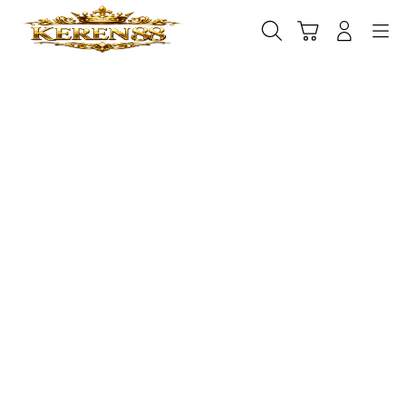
Skip
to
Cari
Troli
Login
Navigation
content