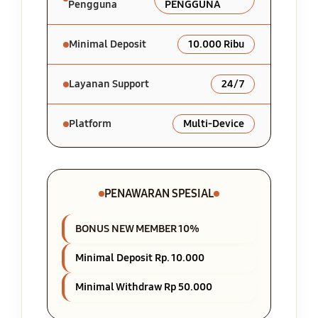
Pengguna
PENGGUNA
Minimal Deposit
10.000 Ribu
Layanan Support
24/7
Platform
Multi-Device
PENAWARAN SPESIAL
BONUS NEW MEMBER 10%
Minimal Deposit Rp. 10.000
Minimal Withdraw Rp 50.000