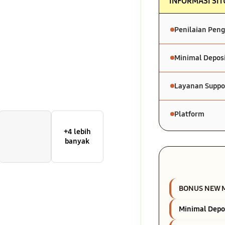
INFORMASI SIT
Penilaian Pen
Minimal Depos
Layanan Suppo
Platform
+4 lebih
banyak
BONUS NEW 
Minimal Depos