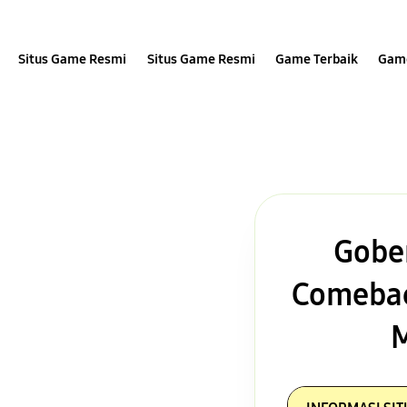
Situs Game Resmi
Situs Game Resmi
Game Terbaik
Game
Gobe
Comebac
M