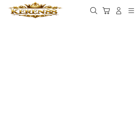
Skip
to
Cari
Troli
Login
Navigation
content