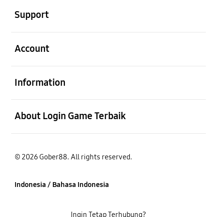
Support
Buka
Account
Buka
Information
Buka
About Login Game Terbaik
© 2026 Gober88. All rights reserved.
Indonesia / Bahasa Indonesia
Ingin Tetap Terhubung?